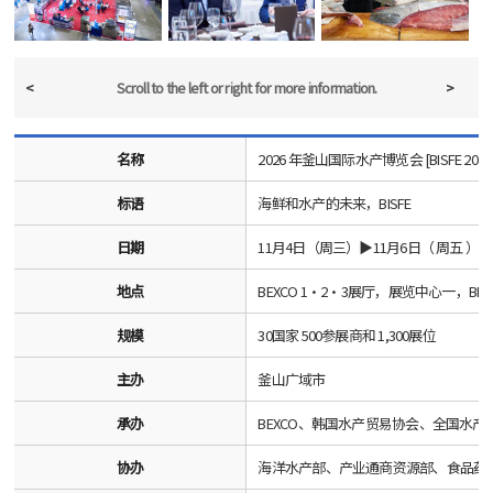
<
>
Scroll to the left or right
for more information.
名称
2026 年釜山国际水产博览会 [BISFE 2026
标语
海鲜和水产的未来，BISFE
日期
11月4日（周三）▶11月6日（ 周五 ），
地点
BEXCO 1·2·3展厅，展览中心一，BEXCO 
规模
30国家 500参展商和 1,300展位
主办
釜山广域市
承办
BEXCO、韩国水产贸易协会、全国水
协办
海洋水产部、产业通商资源部、食品药