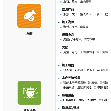
鱼饼、蟹肉、鱼肉酱等
盐渍产品
烟熏三文鱼、盐渍鲭鱼、干黄鱼、鳀鱼
加工海藻
海带、海带、紫菜等
海鲜
健康食品
海藻丸/提取物、海带粉等
其他
海盐、寿司、天然调味料、半干鲱鱼、
加工机器
分拣机、剥离机、打包机、异物检查、
水产养殖设备
智能水产养殖系统、制氧机、空气散布
杀菌系统、温度调节器、自动喂料器等
船用设备
LED诱鱼灯、鱼泵、水獭板、节油器
渔具/网/浮标
渔业设备