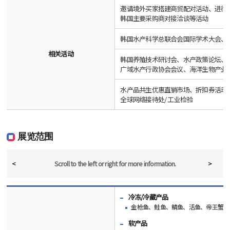
邀请境外买家搭建商贸配对活动、进行
韩国主要采购商对接洽谈等活动
韩国水产科学总联合会国际学术大会、
相关活动
韩国养殖技术研讨会、水产政策论坛、
广域水产行政协会会议、海洋生物产业
水产品共生优惠直销市场、折扣券活动
全球网络接待处/ 工业检验
展览范围
<
>
Scroll to the left or right
for more information.
冷冻/冷藏产品
金枪鱼、鲑鱼、鲭鱼、活鱼、帝王蟹等
软产品