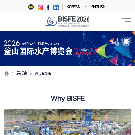
KOREAN
ENGLISH
展览会
Why BISFE
Why BISFE