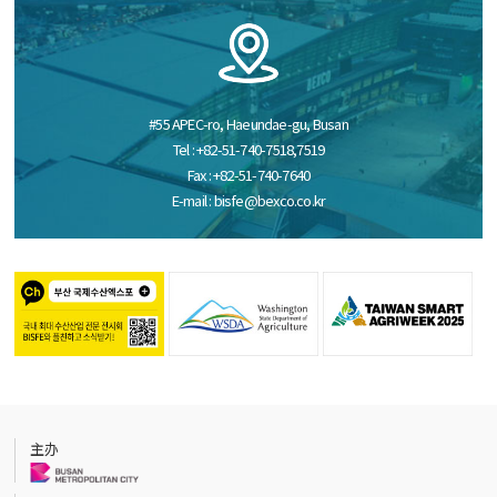
#55 APEC-ro, Haeundae-gu, Busan
Tel : +82-51-740-7518,7519
Fax : +82-51-740-7640
E-mail : bisfe@bexco.co.kr
主办