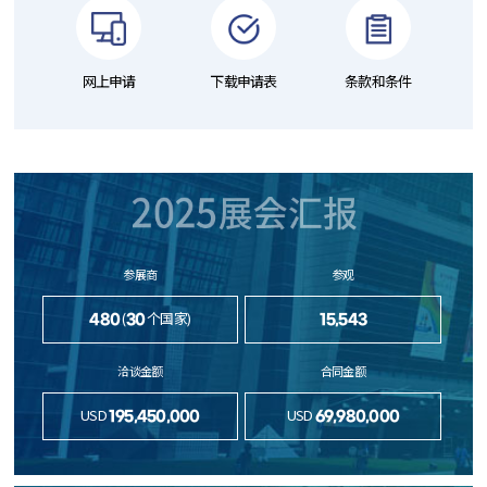
网上申请
下载申请表
条款和条件
参展商
参观
(
个国家)
480
30
15,543
洽谈金额
合同金额
USD
USD
195,450,000
69,980,000